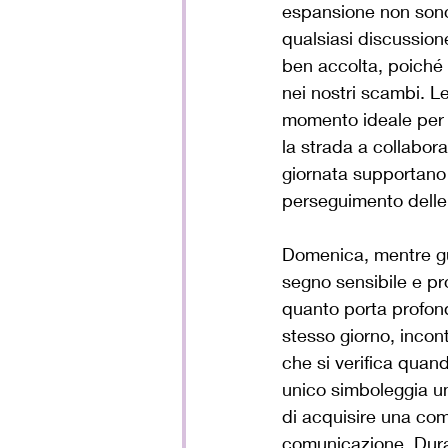
espansione non sono 
qualsiasi discussion
ben accolta, poiché 
nei nostri scambi. L
momento ideale per e
la strada a collabora
giornata supportano 
perseguimento delle
Domenica, mentre gua
segno sensibile e pro
quanto porta profondi
stesso giorno, inco
che si verifica quan
unico simboleggia un
di acquisire una com
comunicazione. Dura