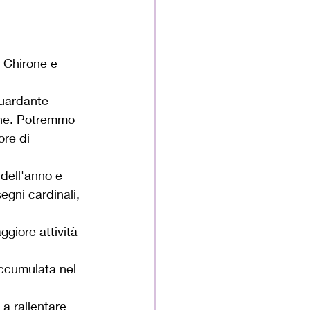
a Chirone e 
guardante 
one. Potremmo 
re di 
dell'anno e 
egni cardinali, 
giore attività 
accumulata nel 
a rallentare 