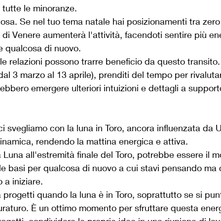
di tutte le minoranze.
osa. Se nel tuo tema natale hai posizionamenti tra zero 
ito di Venere aumenterà l'attività, facendoti sentire più en
re qualcosa di nuovo.
 le relazioni possono trarre beneficio da questo transito.
al 3 marzo al 13 aprile), prenditi del tempo per rivalutar
ebbero emergere ulteriori intuizioni e dettagli a supporto
 ci svegliamo con la luna in Toro, ancora influenzata da
inamica, rendendo la mattina energica e attiva.
 Luna all'estremità finale del Toro, potrebbe essere il 
 le basi per qualcosa di nuovo a cui stavi pensando ma 
 a iniziare. 
a progetti quando la luna è in Toro, soprattutto se si pun
raturo. È un ottimo momento per sfruttare questa energ