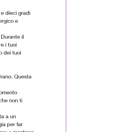
e dieci gradi 
ergico e 
 Durante il 
e i tuoi 
 dei tuoi 
 Urano. Questa 
momento 
che non ti 
ta a un 
ia per far 