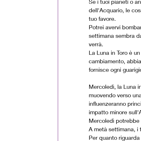
Se i tuoi pianeti o a
dell'Acquario, le cos
tuo favore.
Potrei avervi bombar
settimana sembra dav
verrà.
La Luna in Toro è un
cambiamento, abbia
fornisce ogni guarigi
Mercoledì, la Luna i
muovendo verso una 
influenzeranno princi
impatto minore sull'A
Mercoledì potrebbe 
A metà settimana, i t
Per quanto riguarda Ve