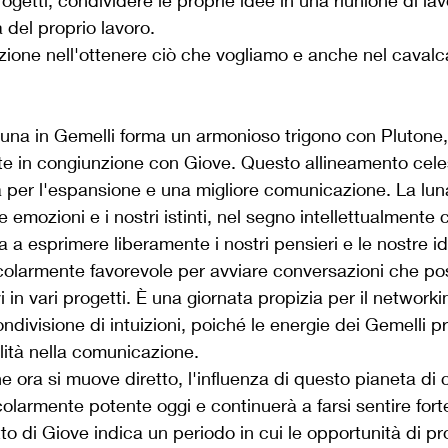
rogetti, condividere le proprie idee in una riunione di la
 del proprio lavoro.
zione nell'ottenere ciò che vogliamo e anche nel cavalca
luna in Gemelli forma un armonioso trigono con Plutone
in congiunzione con Giove. Questo allineamento celes
 per l'espansione e una migliore comunicazione. La lun
 emozioni e i nostri istinti, nel segno intellettualmente 
a a esprimere liberamente i nostri pensieri e le nostre i
colarmente favorevole per avviare conversazioni che po
i in ​​vari progetti. È una giornata propizia per il networkin
ondivisione di intuizioni, poiché le energie dei Gemelli
ilità nella comunicazione.
e ora si muove diretto, l'influenza di questo pianeta di 
larmente potente oggi e continuerà a farsi sentire for
tto di Giove indica un periodo in cui le opportunità di p