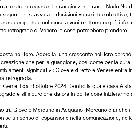
o al moto retrogrado. La congiunzione con il Nodo Nord
sogno che si avvera e decisioni verso il tuo obiettivo; t
adro completo e nel mese a venire otterremo più inform
oto retrogrado di Venere le cose potrebbero prendere u
sposta nel Toro. Adoro la luna crescente nel Toro perché
a creazione che per la guarigione, così come per la cura 
biamenti significativi: Giove è diretto e Venere entra i
rà retrograda.
n Gemelli dal 9 ottobre 2024. Controlla quale casa è sta
grado e sii sicuro che da ora in poi le cose inizieranno 
o tra Giove e Mercurio in Acquario (Mercurio è anche il
on sé un senso di espansione nella comunicazione, nelle
nti.