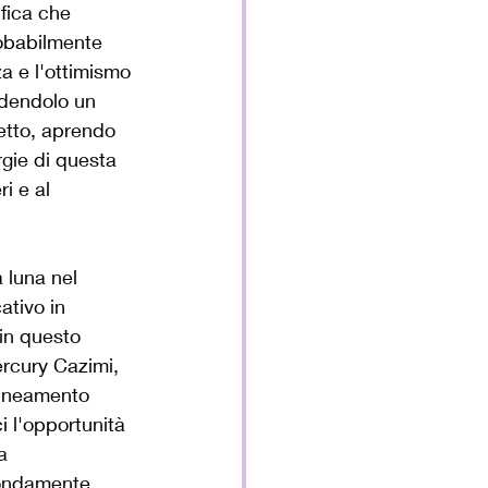
fica che 
obabilmente 
a e l'ottimismo 
ndendolo un 
etto, aprendo 
rgie di questa 
i e al 
 luna nel 
ativo in 
 in questo 
rcury Cazimi, 
lineamento 
 l'opportunità 
a 
fondamente 