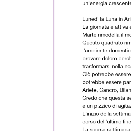
un'energia crescente
Lunedì la Luna in Ar
La giornata è attiva 
Marte rimodella il mo
Questo quadrato rima
l'ambiente domestico
provare dolore perch
trasformarsi nella no
Ciò potrebbe essere 
potrebbe essere parti
Ariete, Cancro, Bila
Credo che questa set
e un pizzico di agita
L'inizio della setti
corso dell'ultimo fin
La scorsa settimana,