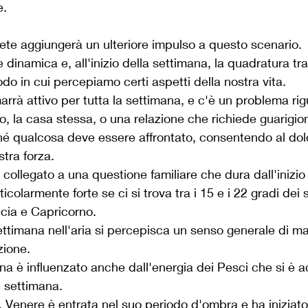
. 
iete aggiungerà un ulteriore impulso a questo scenario.
e dinamica e, all'inizio della settimana, la quadratura tr
do in cui percepiamo certi aspetti della nostra vita.
rrà attivo per tutta la settimana, e c'è un problema ri
, la casa stessa, o una relazione che richiede guarigi
é qualcosa deve essere affrontato, consentendo al dolo
stra forza.
collegato a una questione familiare che dura dall'inizio 
colarmente forte se ci si trova tra i 15 e i 22 gradi dei s
ncia e Capricorno.
timana nell'aria si percepisca un senso generale di mag
zione.
mana è influenzato anche dall'energia dei Pesci che si è 
e settimana. 
 Venere è entrata nel suo periodo d'ombra e ha iniziato 