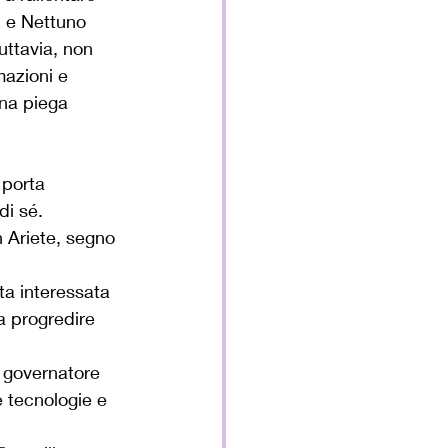
 e Nettuno 
uttavia, non 
azioni e 
na piega 
 porta 
di sé.
n Ariete, segno 
ta interessata 
a progredire 
 governatore 
 tecnologie e 