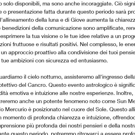
solo disponibili, ma sono anche incoraggiate. Ciò signi
e o presentazione fatta durante questo periodo sarà pr
l'allineamento della luna e di Giove aumenta la chiarezz
e benedizioni della comunicazione sono amplificate, re
sprimere la tua visione o le tue idee relative a un prog
zioni fruttuose e risultati positivi. Nel complesso, le ene
un approccio proattivo alla condivisione dei tuoi pensier
 tue ambizioni con sicurezza ed entusiasmo.
rdiamo il cielo notturno, assisteremo all'ingresso della
tettivo del Cancro. Questo evento astrologico è signific
tà emotiva e intuizione alle nostre esperienze. Inoltre,
ntreremo anche un potente fenomeno noto come Sun Me
do Mercurio è posizionato nel cuore del Sole. Questo al
 momento di profonda chiarezza e intuizione, offrendoci
prensione più profonda dei nostri pensieri e della nostr
nte questo periodo, potremmo ritrovarci a essere pro