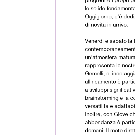
progredire i propri p
le solide fondamenta
Oggigiorno, c'è dedi
di novità in arrivo. 
Venerdì e sabato la 
contemporaneamente 
un'atmosfera matura
rappresenta le nostre
Gemelli, ci incoraggi
allineamento è parti
a sviluppi significativ
brainstorming e la c
versatilità e adattab
Inoltre, con Giove ch
abbondanza è partico
domani. Il moto dire