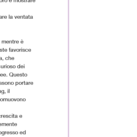
voro e mostrare 
re la ventata 
, mentre è 
te favorisce 
a, che 
curioso dei 
dee. Questo 
ssono portare 
g, il 
 promuovono 
crescita e 
temente 
rogresso ed 