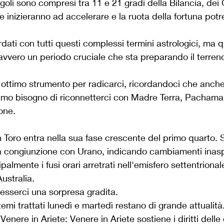
ngoli sono compresi tra 11 e 21 gradi della Bilancia, dei 
e inizieranno ad accelerare e la ruota della fortuna potr
dati con tutti questi complessi termini astrologici, ma 
vero un periodo cruciale che sta preparando il terreno
 ottimo strumento per radicarci, ricordandoci che anch
mo bisogno di riconnetterci con Madre Terra, Pachama
one.
n Toro entra nella sua fase crescente del primo quarto. 
congiunzione con Urano, indicando cambiamenti inaspe
palmente i fusi orari arretrati nell'emisfero settentrional
ustralia.
esserci una sorpresa gradita.
emi trattati lunedì e martedì restano di grande attualità
nere in Ariete: Venere in Ariete sostiene i diritti delle d