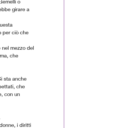
Gemelli o 
ebbe girare a 
questa 
 per ciò che 
e nel mezzo del 
ma, che 
Si sta anche 
ttati, che 
e, con un 
.
onne, i diritti 