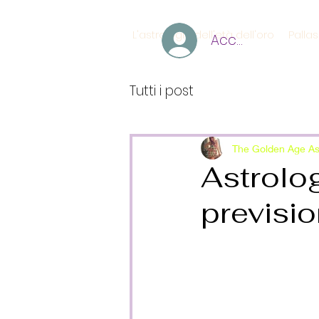
L'astrologia dell'età dell'oro
Palla
Accedi
Tutti i post
The Golden Age As
Astrolog
previsio